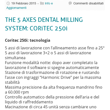
su
19 Febbraio 2015
Info e
Commenti disabilitati
•
THE
Aggiornamenti
5
AXE
THE 5 AXES DENTAL MILLING
DEN
MIL
SYSTEM: CORiTEC 250i
SYS
COR
250i
Coritec 250i: tecnologia
5 assi di lavorazione con l’allineamento asse fino a 25°
5 assi di lavorazione 3+2 o 5 assi di lavorazione
simultanea
Funzione modalità notte: dopo aver completato la
lavorazione il software si spegne automaticamente
Stazione di trasformazione di rotazione e ruotando
l’asse con ingraggi “Harmonic Drive” per la massima
stabilità
Massima precisione da alta frequenza mandrino fino
a 60.000 rpm
Controllo automatico della pressione dell’aria e del
liquido di raffreddamento
Macinazione di circa 45 unità senza cambiare uno