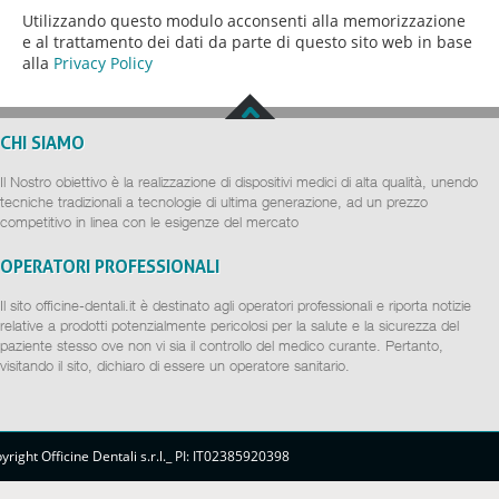
Utilizzando questo modulo acconsenti alla memorizzazione
e al trattamento dei dati da parte di questo sito web in base
alla
Privacy Policy
CHI SIAMO
Il Nostro obiettivo è la realizzazione di dispositivi medici di alta qualità, unendo
tecniche tradizionali a tecnologie di ultima generazione, ad un prezzo
competitivo in linea con le esigenze del mercato
OPERATORI PROFESSIONALI
Il sito officine-dentali.it è destinato agli operatori professionali e riporta notizie
relative a prodotti potenzialmente pericolosi per la salute e la sicurezza del
paziente stesso ove non vi sia il controllo del medico curante. Pertanto,
visitando il sito, dichiaro di essere un operatore sanitario.
yright Officine Dentali s.r.l._ PI: IT02385920398