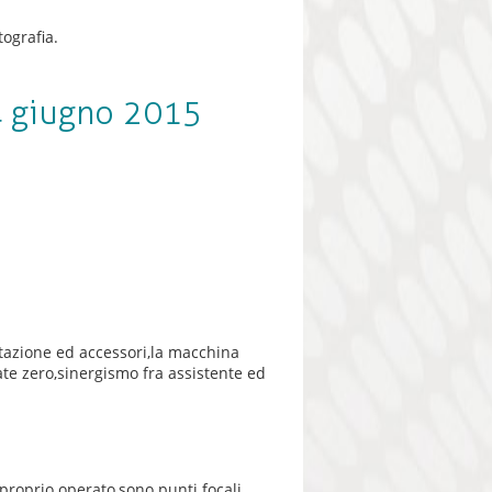
tografia.
 giugno 2015
entazione ed accessori,la macchina
nate zero,sinergismo fra assistente ed
 proprio operato,sono punti focali