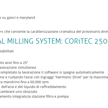
e su ganci e maryland
+s che consente la caratterizzazione cromatica del provvisorio dire
L MILLING SYSTEM: CORiTEC 250
su
abilitati
THE
5
nto asse fino a 25°
AXES
 lavorazione simultanea
DENTAL
completato la lavorazione il software si spegne automaticamente
MILLING
one e ruotando l’asse con ingraggi “Harmonic Drive” per la massima 
SYSTEM:
za mandrino fino a 60.000 rpm
CORiTEC
 dell’aria e del liquido di raffreddamento
250i
 cambiare uno sbozzato
mento integrato,la stazione filtro e pompa