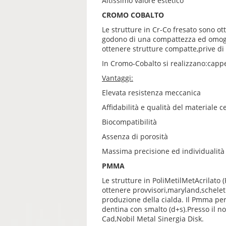
Altissimo valore estetico
CROMO COBALTO
Le strutture in Cr-Co fresato sono ot
godono di una compattezza ed omogen
ottenere strutture compatte,prive di p
In Cromo-Cobalto si realizzano:cappet
Vantaggi:
Elevata resistenza meccanica
Affidabilità e qualità del materiale ce
Biocompatibilità
Assenza di porosità
Massima precisione ed individualità
PMMA
Le strutture in PoliMetilMetAcrilato
ottenere provvisori,maryland,scheletr
produzione della cialda. Il Pmma per
dentina con smalto (d+s).Presso il 
Cad,Nobil Metal Sinergia Disk.