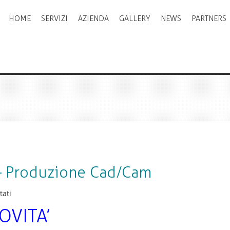
HOME
SERVIZI
AZIENDA
GALLERY
NEWS
PARTNERS
– Produzione Cad/Cam
su
tati
ORDINI
OVITA’
DAL
SITO