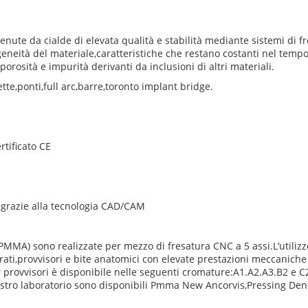
tenute da cialde di elevata qualità e stabilità mediante sistemi di f
eità del materiale,caratteristiche che restano costanti nel tempo.
orosità e impurità derivanti da inclusioni di altri materiali.
te,ponti,full arc,barre,toronto implant bridge.
rtificato CE
 grazie alla tecnologia CAD/CAM
 (PMMA) sono realizzate per mezzo di fresatura CNC a 5 assi.L’utiliz
ati,provvisori e bite anatomici con elevate prestazioni meccaniche 
 provvisori è disponibile nelle seguenti cromature:A1.A2.A3.B2 e C2
nostro laboratorio sono disponibili Pmma New Ancorvis,Pressing Den