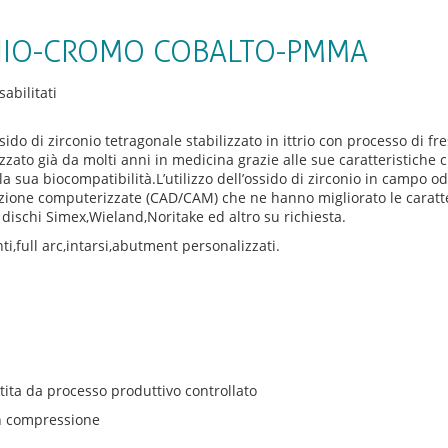
ONIO-CROMO COBALTO-PMMA
su
abilitati
OSSIDO
DI
ido di zirconio tetragonale stabilizzato in ittrio con processo di fr
ZIRCONIO-
izzato già da molti anni in medicina grazie alle sue caratteristiche
CROMO
a sua biocompatibilità.L’utilizzo dell’ossido di zirconio in campo od
COBALTO-
uzione computerizzate (CAD/CAM) che ne hanno migliorato le caratt
PMMA
i dischi Simex,Wieland,Noritake ed altro su richiesta.
ti,full arc,intarsi,abutment personalizzati.
tita da processo produttivo controllato
in compressione