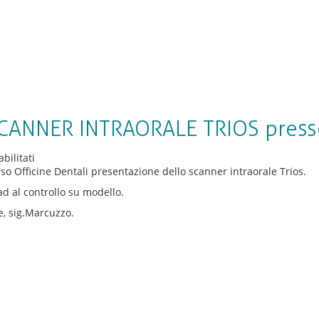
ANNER INTRAORALE TRIOS presso 
su
bilitati
PRESENTAZIONE
so Officine Dentali presentazione dello scanner intraorale Trios.
SCANNER
ad al controllo su modello.
INTRAORALE
TRIOS
e, sig.Marcuzzo.
presso
Officine
Dentali