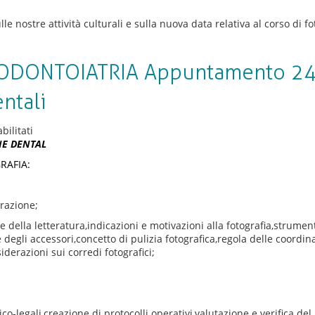
nostre attività culturali e sulla nuova data relativa al corso di fo
ODONTOIATRIA Appuntamento 24
ntali
su
ilitati
FOTOGRAFARE
NE DENTAL
IN
RAFIA:
ODONTOIATRIA
Appuntamento
24
razione;
giugno
2015
one della letteratura,indicazioni e motivazioni alla fotografia,strum
presso
e degli accessori,concetto di pulizia fotografica,regola delle coordi
Officine
iderazioni sui corredi fotografici;
Dentali
-legali,creazione di protocolli operativi,valutazione e verifica del