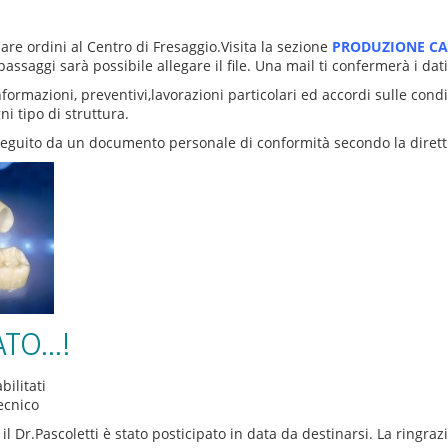
–
Produzione
Cad/Cam
uare ordini al Centro di Fresaggio.Visita la sezione
PRODUZIONE CAD
ssaggi sarà possibile allegare il file. Una mail ti confermerà i dati 
ormazioni, preventivi,lavorazioni particolari ed accordi sulle cond
ni tipo di struttura.
seguito da un documento personale di conformità secondo la dirett
ATO…!
su
ilitati
EVENTO
ecnico
POSTICIPATO…!
n il Dr.Pascoletti è stato posticipato in data da destinarsi. La ringr