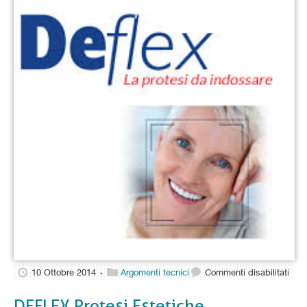
su
10 Ottobre 2014
Argomenti tecnici
Commenti disabilitati
•
DEF
Prot
DEFLEX Protesi Estetiche